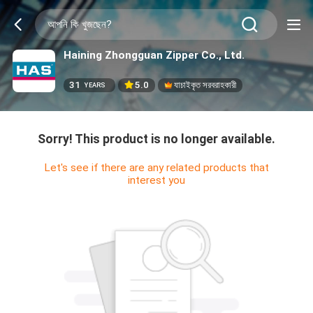
Haining Zhongguan Zipper Co., Ltd.
31
5.0
যাচাইকৃত সরবরাহকারী
YEARS
Sorry! This product is no longer available.
Let's see if there are any related products that
interest you