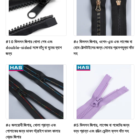
#10 ভিসলন জিপার খোলা শেষ এবং
#৫ ভিসলন জিপার, ওপেন-এন্ড এবং লাগেজ বা
double-sided সঙ্গে তাঁবু বা ঘুমের ব্যাগ
হোম টেক্সটাইলের জন্য সোনার প্রলেপযুক্ত দাঁত
জন্য
সহ
#৫ জলরোধী জিপার, খোলা প্রান্ত এবং
#5 ভিসলন জিপার, লাগেজ বা পকেটের জন্য
পোশাকের জন্য ডাবল স্ট্রাইপ ডাবল কালার
বন্ধ প্রান্ত এবং রঙিন ডেন্টাল ফ্লস দাঁত সহ
থ্রেড জিপার