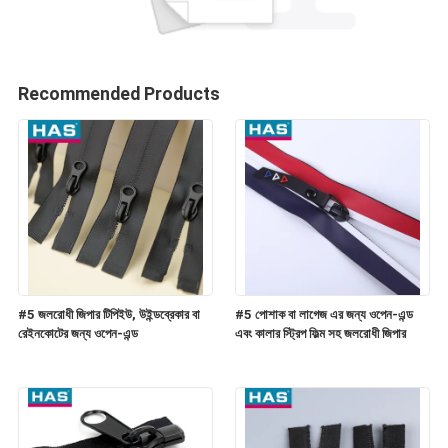
Recommended Products
#5 জলরোধী জিপার টিপিইউ, উইন্ডব্রেকার বা
#5 পোশাক বা লাগেজ এর জন্য ওপেন-এন্ড
রেইনকোটের জন্য ওপেন-এন্ড
এবং কালার স্ট্রিপ ফিল্ম সহ জলরোধী জিপার