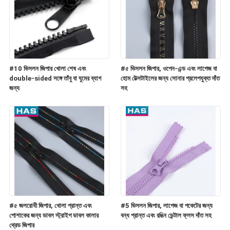
#10 ভিসলন জিপার খোলা শেষ এবং
#৫ ভিসলন জিপার, ওপেন-এন্ড এবং লাগেজ বা
double-sided সঙ্গে তাঁবু বা ঘুমের ব্যাগ
হোম টেক্সটাইলের জন্য সোনার প্রলেপযুক্ত দাঁত
জন্য
সহ
#৫ জলরোধী জিপার, খোলা প্রান্ত এবং
#5 ভিসলন জিপার, লাগেজ বা পকেটের জন্য
পোশাকের জন্য ডাবল স্ট্রাইপ ডাবল কালার
বন্ধ প্রান্ত এবং রঙিন ডেন্টাল ফ্লস দাঁত সহ
থ্রেড জিপার