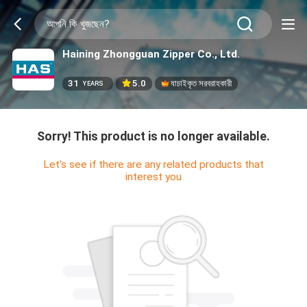
Haining Zhongguan Zipper Co., Ltd.
31
5.0
যাচাইকৃত সরবরাহকারী
YEARS
Sorry! This product is no longer available.
Let's see if there are any related products that
interest you