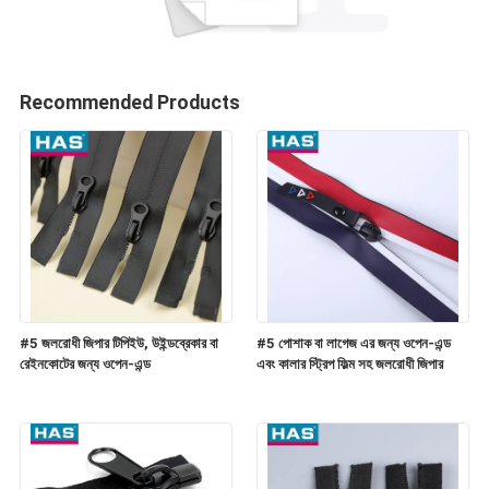
Recommended Products
#5 জলরোধী জিপার টিপিইউ, উইন্ডব্রেকার বা
#5 পোশাক বা লাগেজ এর জন্য ওপেন-এন্ড
রেইনকোটের জন্য ওপেন-এন্ড
এবং কালার স্ট্রিপ ফিল্ম সহ জলরোধী জিপার