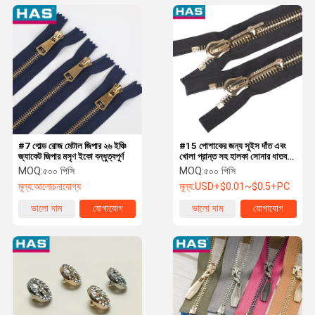
#7 গোল্ড রোজ মেটাল জিপার ২৬ ইঞ্চি
#15 পোশাকের জন্য সুইস দাঁত এবং
জ্যাকেট জিপার মসৃণ ইকো বন্ধুত্বপূর্ণ
খোলা প্রান্ত সহ হালকা সোনার ধাতব
জিপার
MOQ:
৫০০ পিসি
MOQ:
৫০০ পিসি
মূল্য:
আলোচনাযোগ্য
মূল্য:
USD+$0.01~$0.5+PC
ভালো দাম
যোগাযোগ
ভালো দাম
যোগাযোগ