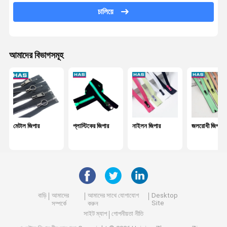
সামঞ্জস্যযোগ্য বাকল
চালিয়ে
ধাতব বন্ধনী
আমাদের বিভাগসমূহ
মেটাল জিপার
প্লাস্টিকের জিপার
নাইলন জিপার
জলরোধী জিপার
বাড়ি
আমাদের
আমাদের সাথে যোগাযোগ
Desktop
Site
সম্পর্কে
করুন
সাইট ম্যাপ
গোপনীয়তা নীতি