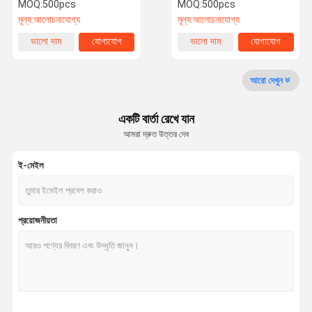
সোনার / হালকা সোনার দাঁতে
MOQ:
500pcs
MOQ:
500pcs
মূল্য:
আলোচনাযোগ্য
মূল্য:
আলোচনাযোগ্য
কারখানা ভ্রমণ
মান নিয়ন্ত্রণ
আমাদের সাথে
উদ্ধৃতির জন্য
ভালো দাম
যোগাযোগ
ভালো দাম
যোগাযোগ
যোগাযোগ করুন
আবেদন
আরো দেখুন
মেটাল জিপার
একটি বার্তা রেখে যান
প্লাস্টিকের জিপার
আমরা দ্রুত উত্তর দেব
নাইলন জিপার
ই-মেইল
জলরোধী জিপার
ডায়মন্ড জিপার
প্রয়োজনীয়তা
কাস্টম ধাতব বোতাম
প্লাস্টিকের বোতাম
ডায়মন্ড বোতাম