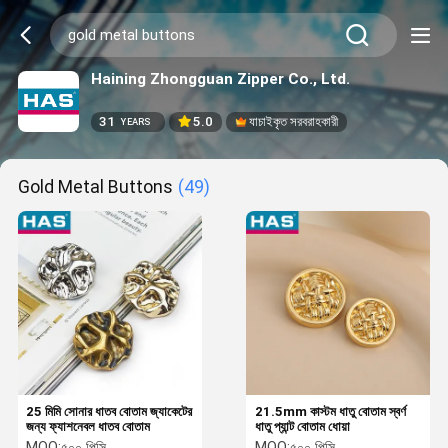
Haining Zhongguan Zipper Co., Ltd.
31
5.0
যাচাইকৃত সরবরাহকারী
YEARS
Gold Metal Buttons
(49)
25 মিমি সোনার ধাতব বোতাম জ্যাকেটের
21.5mm কাস্টম ধাতু বোতাম স্বর্ণ
জন্য ফ্যাশনেবল ধাতব বোতাম
ধাতু প্যান্ট বোতাম ধোয়া
MOQ:
৫০০ পিসি
MOQ:
৫০০ পিসি