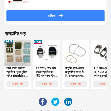
চালিয়ে
প্রস্তাবিত পণ্য
সাদা ডাবল নিয়মিত
20 মিমি / 25 মিমি
গার্মেন্টস হার্ডওয়্যার
1.5 ইঞ্চি বেল্ট
প্লাস্টিক দ্রুত মুক্তি
কালো প্লাস্টিকের
আনুষাঙ্গিক ডাবল ডি
Buckle একক প
সাইড Buckles
সিঁড়ি লক বকল স্ট্র্যাপ
রিং সামঞ্জস্যযোগ্য
বর্গক্ষেত্র প্রতিস
জুতা জন্য ব্যাকপ্যাক
রেজল্টার জন্য ওয়েবিং
Buckle জন্য জুতা
Buckle পুরুষদ
গিয়ার
পোশাক ব্যাগ
জন্য মহিলা বেল্ট
ভালো দাম
ভালো দাম
ভালো দাম
ভালো দাম