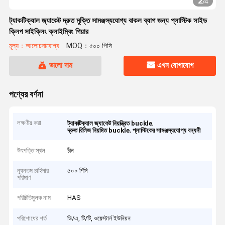
2
/
4
ট্যাকটিক্যাল জ্যাকেট দ্রুত মুক্তি সামঞ্জস্যযোগ্য বাকল ব্যাগ জন্য প্লাস্টিক সাইড
ক্লিপ সাইক্লিং ক্লাইম্বিং গিয়ার
মূল্য：আলোচনাযোগ্য
MOQ：৫০০ পিসি
ভালো দাম
এখন যোগাযোগ
পণ্যের বর্ণনা
লক্ষণীয় করা
,
ট্যাকটিক্যাল জ্যাকেট নিয়ন্ত্রিত buckle
,
দ্রুত রিলিজ নিয়মিত buckle
প্লাস্টিকের সামঞ্জস্যযোগ্য বন্ধনী
উৎপত্তি স্থল
চীন
ন্যূনতম চাহিদার
৫০০ পিসি
পরিমাণ
পরিচিতিমুলক নাম
HAS
পরিশোধের শর্ত
ডি/এ, টি/টি, ওয়েস্টার্ন ইউনিয়ন